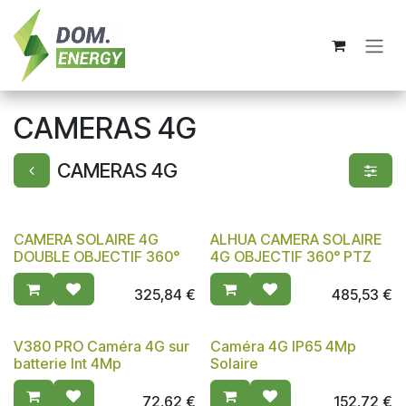
Se rendre au contenu
CAMERAS 4G
CAMERAS 4G
CAMERA SOLAIRE 4G
ALHUA CAMERA SOLAIRE
DOUBLE OBJECTIF 360°
4G OBJECTIF 360° PTZ
325,84
€
485,53
€
V380 PRO Caméra 4G sur
Caméra 4G IP65 4Mp
batterie Int 4Mp
Solaire
72,62
€
152,72
€