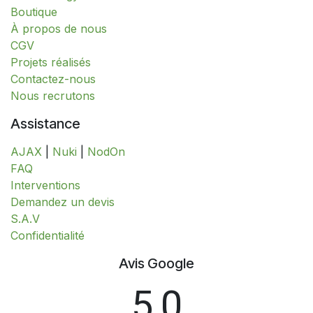
​​​​​​​​​​​​​​​​​​​​​​​​​​​​​​​​​​​​​​​​​​​​​​​​​​​​​​​​​​​​​​​​​​​​​​​B​o​ut​i​q​u​e​
À propos de nous
CGV
Projets réalisés
Contactez-nous
Nous recrutons
Assistance
AJAX
|
Nuki
|
NodOn
FAQ
Interventions
​​​​​​​​​​​​​​​​​​​​​​​​​D​​e​m​a​n​d​e​z​ ​u​n​ ​d​e​v​i​s
S.A.V
​​​​​​​​​​​​​​Confidentialité​​​​​​​​​​​​​​
Avis Google
5,0