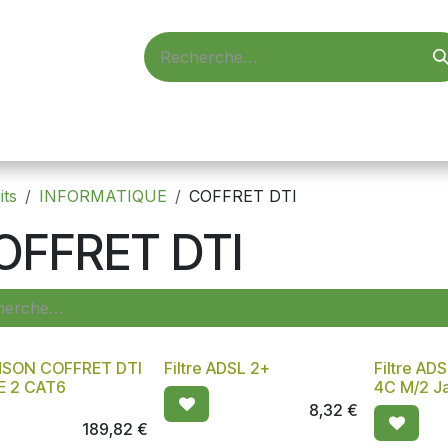
d'accès
Vidéosurveillance
Alarmes
Informatique
its
INFORMATIQUE
COFFRET DTI
OFFRET DTI
SON COFFRET DTI
Filtre ADSL 2+
Filtre AD
E 2 CAT6
4C M/2 J
8,32
€
189,82
€