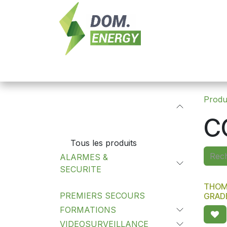
Se rendre au contenu
Nouveautés
Domotique
Contrôle 
Produ
Catégories
C
Tous les produits
ALARMES &
SECURITE
THOM
PREMIERS SECOURS
GRAD
FORMATIONS
VIDEOSURVEILLANCE