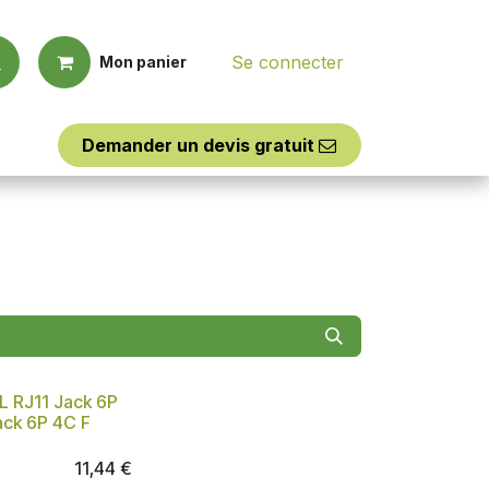
Se connecter
Mon panier
Demander un d​​evis
​​gratuit
Outillages
Assistance
SL RJ11 Jack 6P
ack 6P 4C F
11,44
€