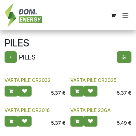
Se rendre au contenu
PILES
PILES
VARTA PILE CR2032
VARTA PILE CR2025
5,37
€
5,37
€
VARTA PILE CR2016
VARTA PILE 23GA
5,37
€
5,49
€