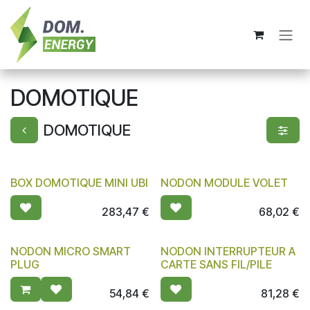
Se rendre au contenu
DOMOTIQUE
DOMOTIQUE
BOX DOMOTIQUE MINI UBI
NODON MODULE VOLET
283,47
€
68,02
€
NODON MICRO SMART
NODON INTERRUPTEUR A
PLUG
CARTE SANS FIL/PILE
54,84
€
81,28
€