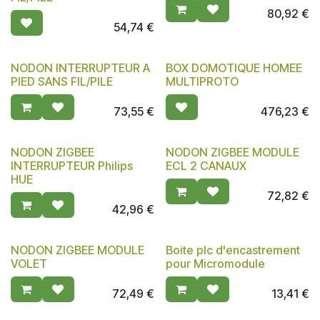
80,92
€
54,74
€
NODON INTERRUPTEUR A
BOX DOMOTIQUE HOMEE
PIED SANS FIL/PILE
MULTIPROTO
73,55
€
476,23
€
NODON ZIGBEE
NODON ZIGBEE MODULE
INTERRUPTEUR Philips
ECL 2 CANAUX
HUE
72,82
€
42,96
€
NODON ZIGBEE MODULE
Boite plc d'encastrement
VOLET
pour Micromodule
72,49
€
13,41
€