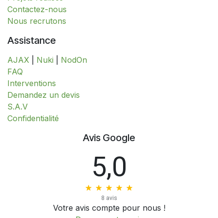
Contactez-nous
Nous recrutons
Assistance
AJAX
|
Nuki
|
NodOn
FAQ
Interventions
​​​​​​​​​​​​​​​​​​​​​​​​​D​​e​m​a​n​d​e​z​ ​u​n​ ​d​e​v​i​s
S.A.V
​​​​​​​​​​​​​​Confidentialité​​​​​​​​​​​​​​
Avis Google
5,0
8 avis
Votre avis compte pour nous !