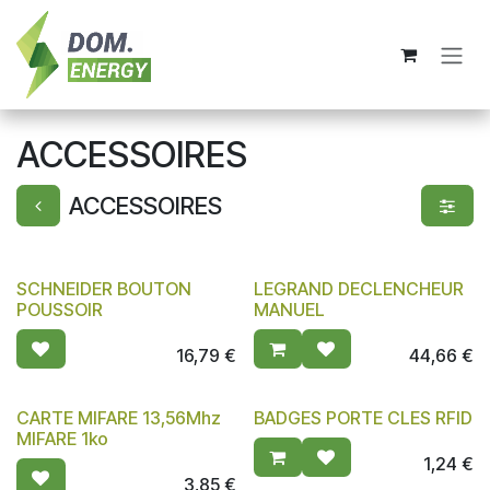
Se rendre au contenu
ACCESSOIRES
ACCESSOIRES
SCHNEIDER BOUTON
LEGRAND DECLENCHEUR
POUSSOIR
MANUEL
16,79
€
44,66
€
CARTE MIFARE 13,56Mhz
BADGES PORTE CLES RFID
MIFARE 1ko
1,24
€
3,85
€