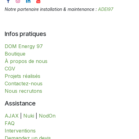
Notre partenaire installation & maintenance :
ADEI97
Infos pratiques
DOM Energy 97
​​​​​​​​​​​​​​​​​​​​​​​​​​​​​​​​​​​​​​​​​​​​​​​​​​​​​​​​​​​​​​​​​​​​​​​B​o​ut​i​q​u​e​
À propos de nous
CGV
Projets réalisés
Contactez-nous
Nous recrutons
Assistance
AJAX
|
Nuki
|
NodOn
FAQ
Interventions
​​​​​​​​​​​​​​​​​​​​​​​​​D​​e​m​a​n​d​e​z​ ​u​n​ ​d​e​v​i​s