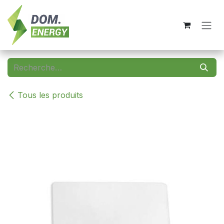
Se rendre au contenu
Tous les produits