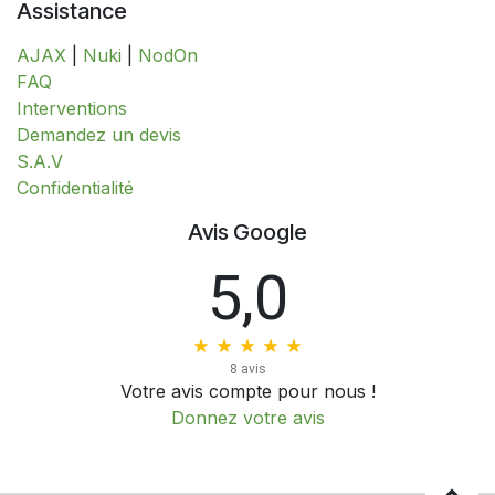
Assistance
AJAX
|
Nuki
|
NodOn
FAQ
Interventions
​​​​​​​​​​​​​​​​​​​​​​​​​D​​e​m​a​n​d​e​z​ ​u​n​ ​d​e​v​i​s
S.A.V
​​​​​​​​​​​​​​Confidentialité​​​​​​​​​​​​​​
Avis Google
5,0
8 avis
Votre avis compte pour nous !
Donnez votre avis