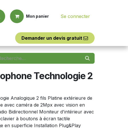
Se connecter
Mon panier
Demander un d​​evis
​​gratuit
Outillages
Assistance
siophone Technologie 2
ogie Analogique 2 fils Platine extérieure de
sme avec caméra de 2Mpx avec vision en
dio Bidirectionnel Moniteur d'intérieur avec
lavier à boutons à écran tactile
e en superficie Installation Plug&Play