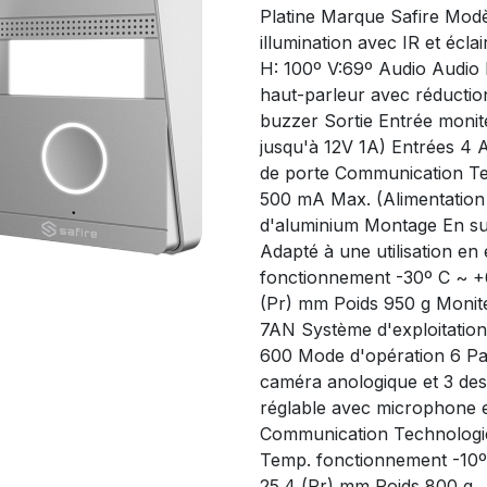
Platine Marque Safire Modè
illumination avec IR et écl
H: 100º V:69º Audio Audio 
haut-parleur avec réductio
buzzer Sortie Entrée moniteu
jusqu'à 12V 1A) Entrées 4 
de porte Communication Te
500 mA Max. (Alimentation vi
d'aluminium Montage En sur
Adapté à une utilisation en
fonctionnement -30º C ~ +6
(Pr) mm Poids 950 g Moni
7AN Système d'exploitati
600 Mode d'opération 6 Pan
caméra anologique et 3 des 
réglable avec microphone e
Communication Technologie
Temp. fonctionnement -10º 
25.4 (Pr) mm Poids 800 g