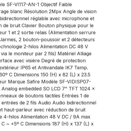
le SF-VI117-AN-1 Objectif Faible
airage blanc Résolution 2Mpx Angle de vision
bidirectionnel réglable avec microphone et
n de bruit Clavier Bouton physique pour le
r 1 et 2 sortie relais (Alimentation serrure
Alarmes, 2 bouton-poussoir et 2 détecteurs
chnologie 2-hilos Alimentation DC 48 V
a le moniteur par 2 fils) Matériel Alliage
face avec visière Degré de protection
 extérieur IP65 et Antivandale IK7 Temp.
0º C Dimensions 150 (H) x 82 (L) x 23.5
teur Marque Safire Modèle SF-VIDISP07-
on Analog embedded SO LCD 7" TFT 1024 x
neaux de boutons tactiles Entrées 1 de
entrées de 2 fils Audio Audio bidirectionnel
t haut-parleur avec réduction de bruit
 4-hilos Alimentation 48 V DC / 9A max
C ~ +5º C Dimensions 187 (H) x 137 (L) x