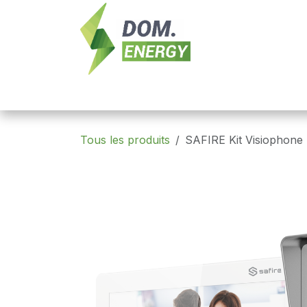
Se rendre au contenu
Nouveautés
Domotique
Contrôle 
Tous les produits
SAFIRE Kit Visiophone 