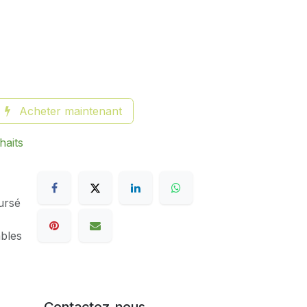
Acheter maintenant
haits
ursé
ables
Contactez-nous