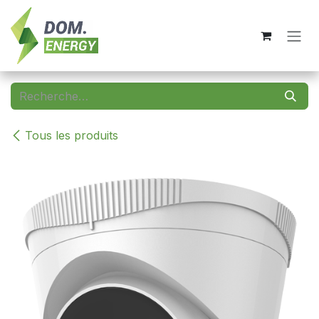
Se rendre au contenu
Tous les produits