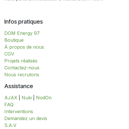
Infos pratiques
DOM Energy 97
​​​​​​​​​​​​​​​​​​​​​​​​​​​​​​​​​​​​​​​​​​​​​​​​​​​​​​​​​​​​​​​​​​​​​​​B​o​ut​i​q​u​e​
À propos de nous
CGV
Projets réalisés
Contactez-nous
Nous recrutons
Assistance
AJAX
|
Nuki
|
NodOn
FAQ
Interventions
​​​​​​​​​​​​​​​​​​​​​​​​​D​​e​m​a​n​d​e​z​ ​u​n​ ​d​e​v​i​s
S.A.V