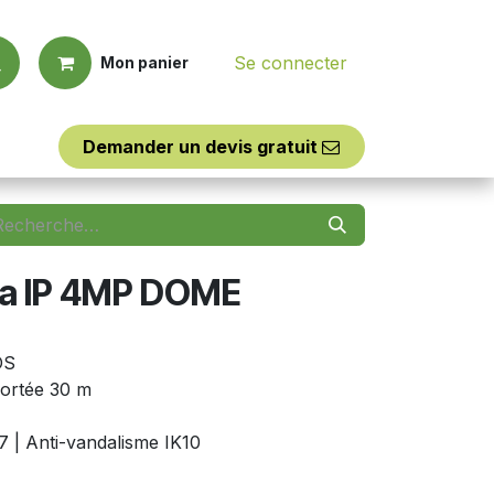
Se connecter
Mon panier
Demander un d​​evis
​​gratuit
Outillages
Assistance
a IP 4MP DOME
OS
Portée 30 m
7 | Anti-vandalisme IK10