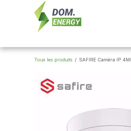
Se rendre au contenu
Nouveautés
Domotique
Contrôle 
Tous les produits
SAFIRE Caméra IP 4