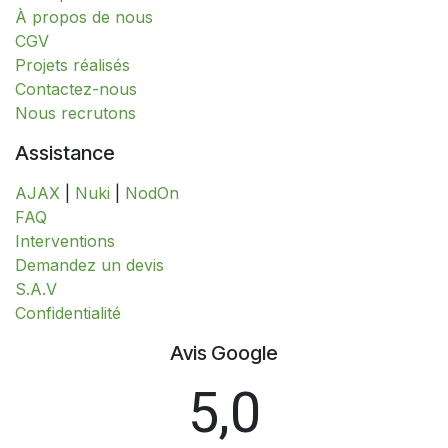
À propos de nous
CGV
Projets réalisés
Contactez-nous
Nous recrutons
Assistance
AJAX
|
Nuki
|
NodOn
FAQ
Interventions
​​​​​​​​​​​​​​​​​​​​​​​​​D​​e​m​a​n​d​e​z​ ​u​n​ ​d​e​v​i​s
S.A.V
​​​​​​​​​​​​​​Confidentialité​​​​​​​​​​​​​​
Avis Google
5,0