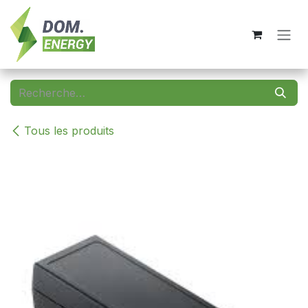
Se rendre au contenu
Tous les produits