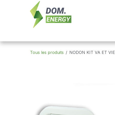
Se rendre au contenu
Nouveautés
Domotique
Contrôle 
Tous les produits
NODON KIT VA ET VI