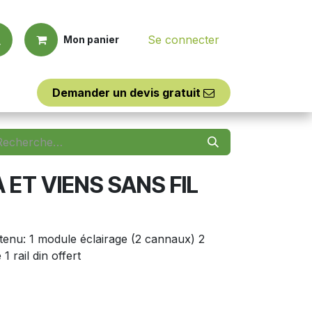
Se connecter
Mon panier
Demander un d​​evis
​​gratuit
Outillages
Assistance
 ET VIENS SANS FIL
enu: 1 module éclairage (2 cannaux) 2
1 rail din offert