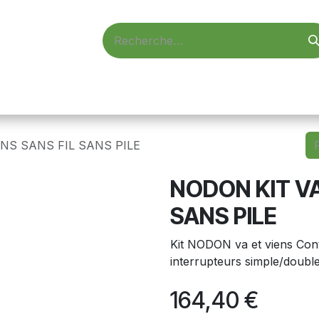
d'accès
Vidéosurveillance
Alarmes
Informatique
ENS SANS FIL SANS PILE
NODON KIT VA
SANS PILE
Kit NODON va et viens Cont
interrupteurs simple/double 
164,40
€