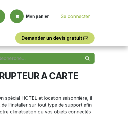
Se connecter
Mon panier
Demander un d​​evis
​​gratuit
Outillages
Assistance
RUPTEUR A CARTE
n spécial HOTEL et location saisonnière, il
 de l'installer sur tout type de support afin
votre climatisation ou vos objets connectés