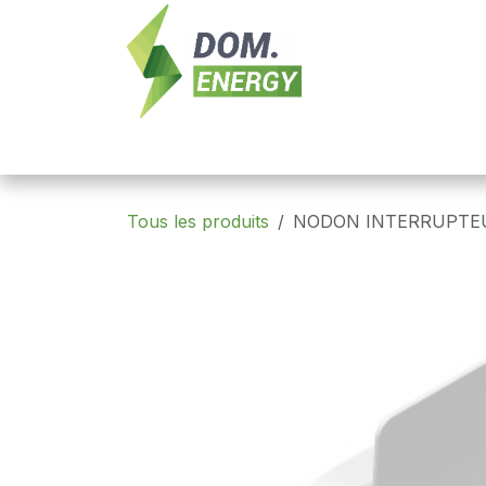
Se rendre au contenu
Nouveautés
Domotique
Contrôle 
Tous les produits
NODON INTERRUPTEU