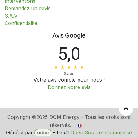
Interventions
​​​​​​​​​​​​​​​​​​​​​​​​​D​​e​m​a​n​d​e​z​ ​u​n​ ​d​e​v​i​s
S.A.V
​​​​​​​​​​​​​​Confidentialité​​​​​​​​​​​​​​
Avis Google
5,0
8 avis
Votre avis compte pour nous !
Donnez votre avis
Copyright ©2025 DOM Energy - Tous les droits sont
réservés.
Généré par
- Le #1
Open Source eCommerce