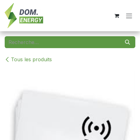
Se rendre au contenu
Tous les produits