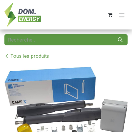
Se rendre au contenu
Tous les produits