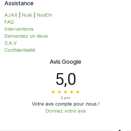
Assistance
AJAX
|
Nuki
|
NodOn
FAQ
Interventions
​​​​​​​​​​​​​​​​​​​​​​​​​D​​e​m​a​n​d​e​z​ ​u​n​ ​d​e​v​i​s
S.A.V
​​​​​​​​​​​​​​Confidentialité​​​​​​​​​​​​​​
Avis Google
5,0
8 avis
Votre avis compte pour nous !
Donnez votre avis