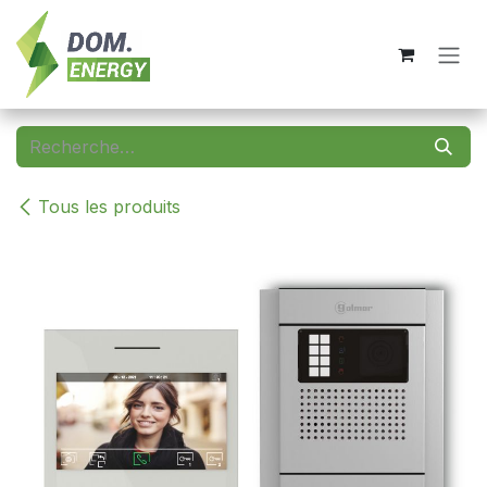
Se rendre au contenu
Tous les produits