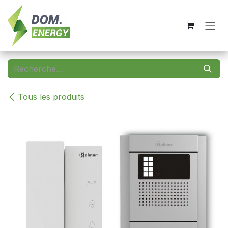
Se rendre au contenu
Tous les produits