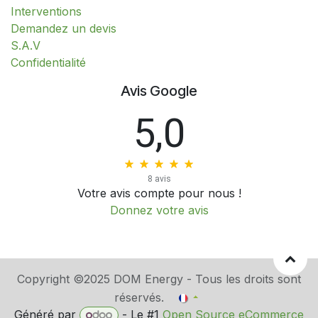
Interventions
​​​​​​​​​​​​​​​​​​​​​​​​​D​​e​m​a​n​d​e​z​ ​u​n​ ​d​e​v​i​s
S.A.V
​​​​​​​​​​​​​​Confidentialité​​​​​​​​​​​​​​
Avis Google
5,0
8 avis
Votre avis compte pour nous !
Donnez votre avis
Copyright ©2025 DOM Energy - Tous les droits sont
réservés.
Généré par
- Le #1
Open Source eCommerce