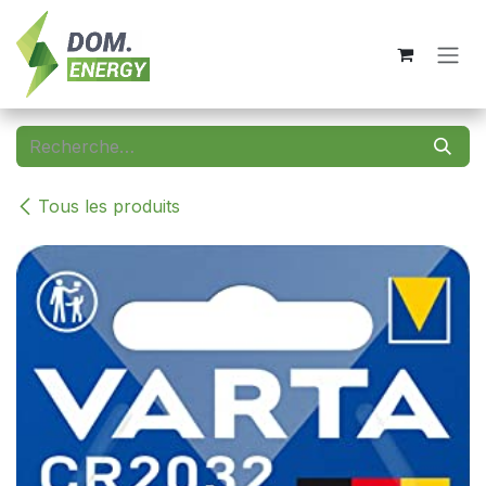
Se rendre au contenu
Tous les produits