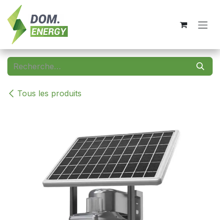
Se rendre au contenu
Tous les produits