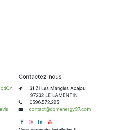
Contactez-nous
odOn
31 Zl Les Mangles Acajou
97232 LE LAMENTIN
0596.572.285
 ​d​e​v​i​s
contact@domenergy97.com
Notre partenaire installation &