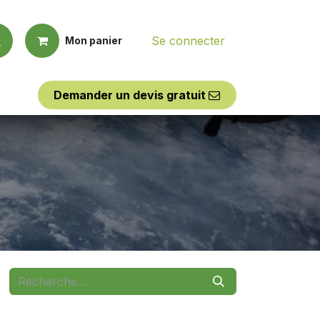
Se connecter
Mon panier
Demander un d​​evis
​​gratuit
Outillages
Assistance