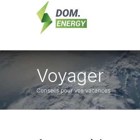
Se rendre au contenu
Nouveautés
Domotique
Contrôle 
Voyager
Conseils pour vos vacances