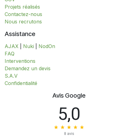
Projets réalisés
Contactez-nous
Nous recrutons
Assistance
AJAX
|
Nuki
|
NodOn
FAQ
Interventions
​​​​​​​​​​​​​​​​​​​​​​​​​D​​e​m​a​n​d​e​z​ ​u​n​ ​d​e​v​i​s
S.A.V
​​​​​​​​​​​​​​Confidentialité​​​​​​​​​​​​​​
Avis Google
5,0
8 avis